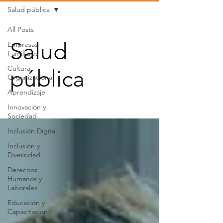
Salud pública
All Posts
Salud
Empresas
Familiares
Cultura
pública
Organizacional
Aprendizaje
Innovación y
Sociedad
Inclusión Digital
Inclusión y
Diversidad
Derechos
Humanos y
Laborales
Educación y
Capacitación