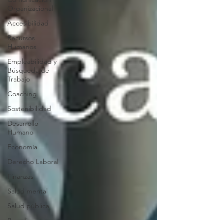
Organizacional
Accesibilidad
Recursos
Humanos
Empleabilidad y
Búsqueda de
Trabajo
Coaching
Sostenibilidad
Desarrollo
Humano
Economía
Derecho Laboral
Finanzas
Salud mental
Salud pública