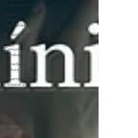
Organizacional
Espacios
Laborales
Saludables
Inclusión Labora
Bienestar y
Comunidad en
el trabajo
Sociedad y
Cultura
Desarrollo
Personal y
Profesional
Inclusión
Trabajo en
Equipo
Habilidades
Blandas
Comunicación