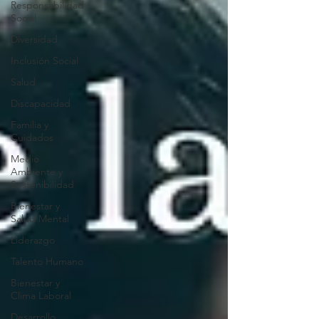
Responsabilidad
Social
Diversidad
Inclusión Social
Salud
Discapacidad
Familia y
Cuidados
Medio
Ambiente y
Sostenibilidad
Bienestar y
Salud Mental
Liderazgo
Talento Humano
Bienestar y
Clima Laboral
Desarrollo