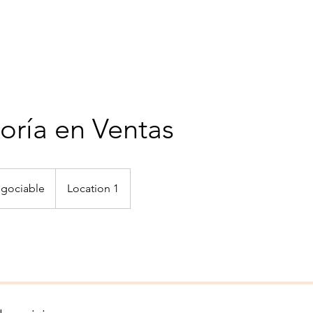
Consultoría
Bettalpro
Inclusión
Postularme
Contacto
oría en Ventas
egociable
Location 1