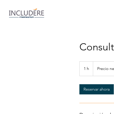
Inicio
Conócenos
Consult
Precio
negociable
1 h
1
Precio n
Reservar ahora