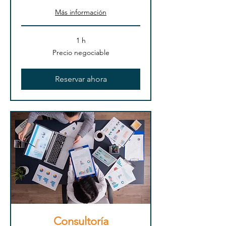
Más información
1 h
Precio
Precio negociable
negociable
Reservar ahora
Consultoría