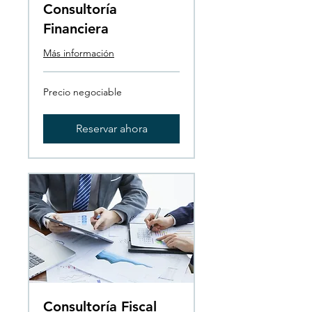
Consultoría
Financiera
Más información
Precio
Precio negociable
negociable
Reservar ahora
Consultoría Fiscal