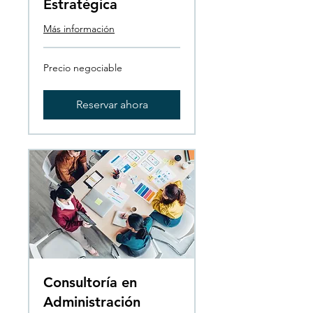
Estratégica
Más información
Precio
Precio negociable
negociable
Reservar ahora
Consultoría en
Administración