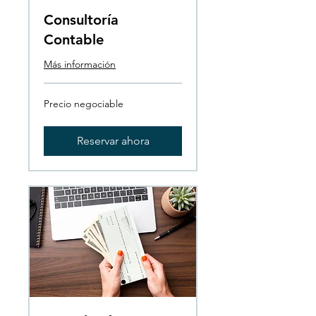
Consultoría
Contable
Más información
Precio
Precio negociable
negociable
Reservar ahora