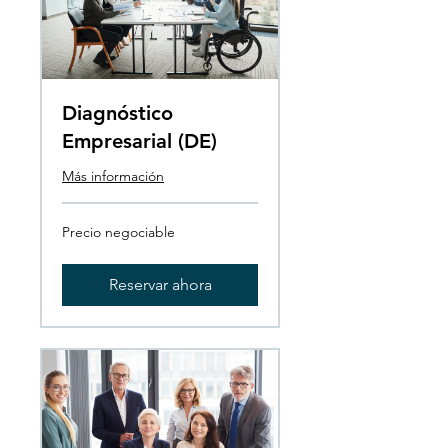
Diagnóstico
Empresarial (DE)
Más información
Precio
Precio negociable
negociable
Reservar ahora