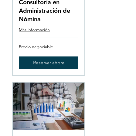
Consultoría en
Administración de
Nómina
Más información
Precio
Precio negociable
negociable
Reservar ahora