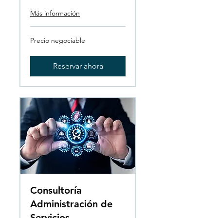
Más información
Precio
Precio negociable
negociable
Reservar ahora
Consultoría
Administración de
Servicios