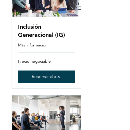
Inclusión
Generacional (IG)
Más información
Precio
Precio negociable
negociable
Reservar ahora