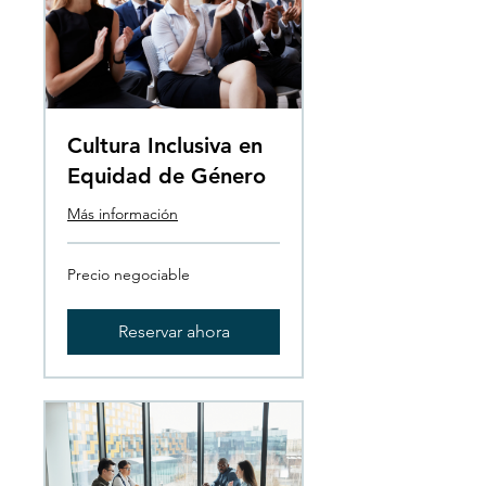
Cultura Inclusiva en
Equidad de Género
Más información
Precio
Precio negociable
negociable
Reservar ahora