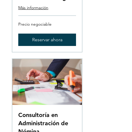
Más información
Precio
Precio negociable
negociable
Reservar ahora
Consultoría en
Administración de
Nómina