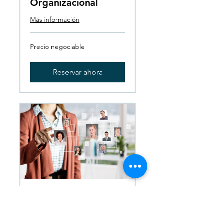
Organizacional
Más información
Precio
Precio negociable
negociable
Reservar ahora
Consultoría en
Reclutamiento y