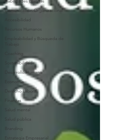
Habilidades Blandas
Comunicación Organizacional
Accesibilidad
Recursos Humanos
Empleabilidad y Búsqueda de
Trabajo
Coaching
Sostenibilidad
Desarrollo Humano
Economía
Derecho Laboral
Finanzas
Salud mental
Salud pública
Branding
Estrategia Empresarial