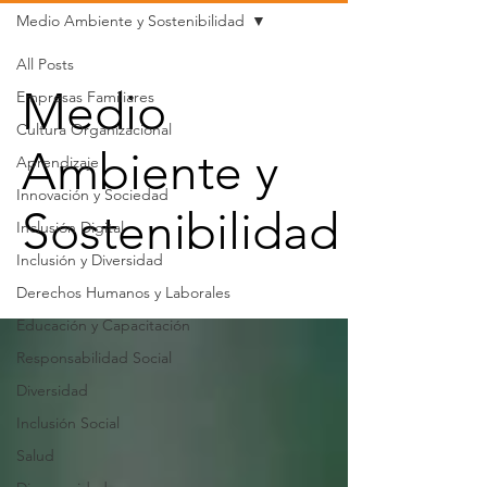
Medio Ambiente y Sostenibilidad
All Posts
Medio
Empresas Familiares
Cultura Organizacional
Ambiente y
Aprendizaje
Innovación y Sociedad
Sostenibilidad
Inclusión Digital
Inclusión y Diversidad
Derechos Humanos y Laborales
Educación y Capacitación
Responsabilidad Social
Diversidad
Inclusión Social
Salud