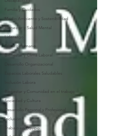
Discapacidad
Familia y Cuidados
Medio Ambiente y Sostenibilidad
Bienestar y Salud Mental
Liderazgo
Talento Humano
Bienestar y Clima Laboral
Desarrollo Organizacional
Espacios Laborales Saludables
Inclusión Labora
Bienestar y Comunidad en el trabajo
Sociedad y Cultura
Desarrollo Personal y Profesional
Inclusión
Trabajo en Equipo