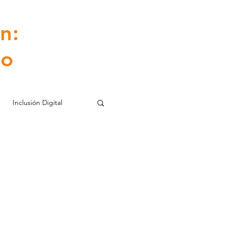
n:
io
Inclusión Digital
ilidad Social
nte y Sostenibilidad
rollo Organizacional