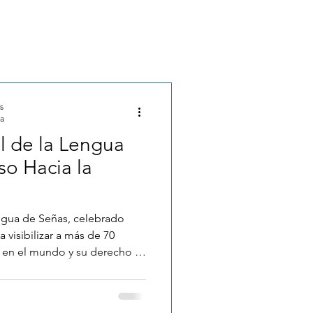
edad y Cultura
s
municación Organizacional
ra
l de la Lengua
so Hacia la
engua de Señas, celebrado
 visibilizar a más de 70
 en el mundo y su derecho a
 artículo explora el origen
safíos que enfrenta la
 de la lengua de señas en la