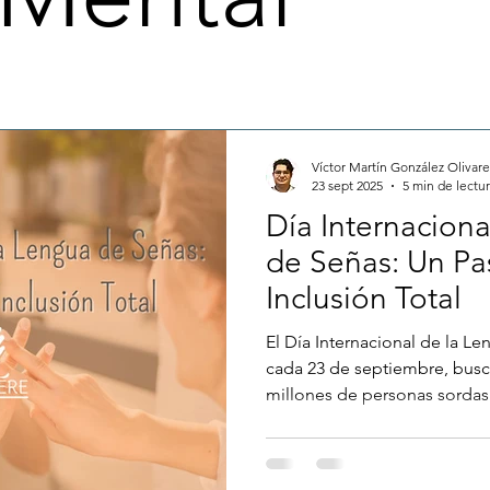
Inclusión Labora
Bienestar y Comunidad en el trabajo
Soci
Víctor Martín González Olivare
Inclusión
Trabajo en Equipo
Habilidades Blandas
Co
23 sept 2025
5 min de lectu
Día Internaciona
de Señas: Un Pa
Inclusión Total
El Día Internacional de la L
cada 23 de septiembre, busca
millones de personas sordas
una comunicación plena. Este
de la conmemoración, los de
comunidad sorda, el impacto