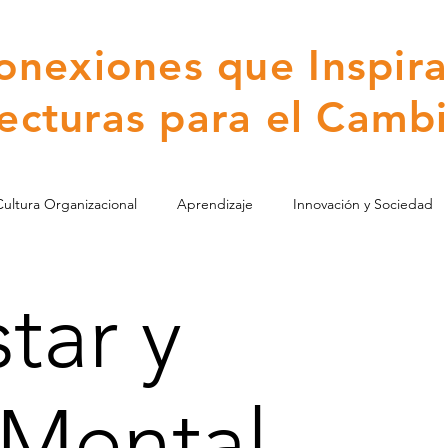
onexiones que Inspira
ecturas para el Camb
Cultura Organizacional
Aprendizaje
Innovación y Sociedad
s Humanos y Laborales
Educación y Capacitación
Responsab
tar y
Salud
Discapacidad
Familia y Cuidados
Medio Ambie
 Mental
razgo
Talento Humano
Bienestar y Clima Laboral
Desar