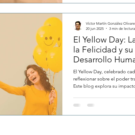
vida cotidiana, los avances l
necesidad de transformar cu
hacia una inclusión real.
Víctor Martín González Olivare
20 jun 2025
3 min de lectura
El Yellow Day: L
la Felicidad y s
Desarrollo Hum
El Yellow Day, celebrado cada
reflexionar sobre el poder tr
Este blog explora su impacto 
personal, las relaciones y el
investigaciones científicas. U
bienestar y construir una vid