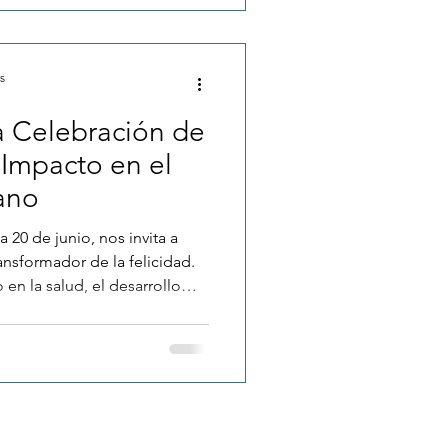
egislativos en México y la
lturalmente nuestra sociedad
s
a Celebración de
u Impacto en el
ano
 20 de junio, nos invita a
ansformador de la felicidad.
en la salud, el desarrollo
 ámbito laboral, con base en
na guía para cultivar el
a más plena.