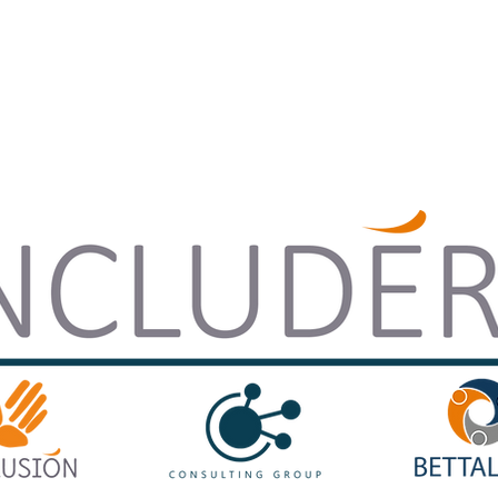
Consultoría
Bettalpro
Inclusión
Postularme
Contacto