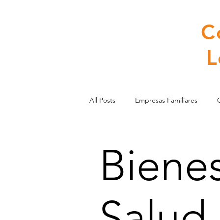
C
L
All Posts
Empresas Familiares
Inclusión y Diversidad
Derecho
Bienes
Diversidad
Inclusión Social
Salud
Bienestar y Salud Mental
Lide