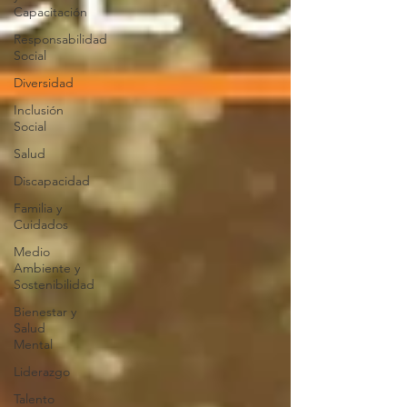
Capacitación
Responsabilidad
Social
Diversidad
Inclusión
Social
Salud
Discapacidad
Familia y
Cuidados
Medio
Ambiente y
Sostenibilidad
Bienestar y
Salud
Mental
Liderazgo
Talento