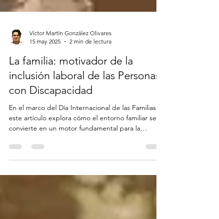
Víctor Martín González Olivares
15 may 2025
2 min de lectura
La familia: motivador de la
inclusión laboral de las Personas
con Discapacidad
En el marco del Día Internacional de las Familias,
este artículo explora cómo el entorno familiar se
convierte en un motor fundamental para la
inclusión laboral de las personas con discapacidad.
Desde evitar la sobreprotección hasta fomentar la
autonomía y confianza, se destacan estrategias
clave para que la familia impulse el potencial
profesional de sus miembros con discapacidad.
Más que un refugio, la familia es el punto de
partida hacia la autodeterminación, la dignidad l