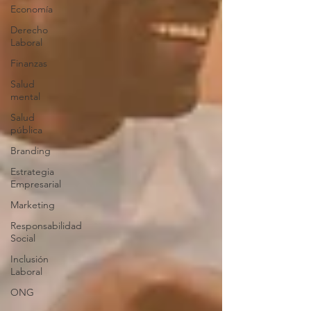
Economía
Derecho
Laboral
Finanzas
Salud
mental
Salud
pública
Branding
Estrategia
Empresarial
Marketing
Responsabilidad
Social
Inclusión
Laboral
ONG