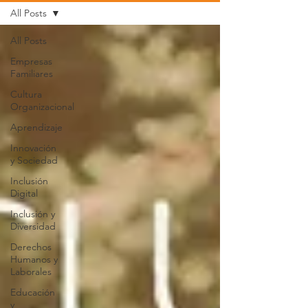
All Posts
All Posts
Empresas
Familiares
Cultura
Organizacional
Aprendizaje
Innovación
y Sociedad
Inclusión
Digital
Inclusión y
Diversidad
Derechos
Humanos y
Laborales
Educación
y