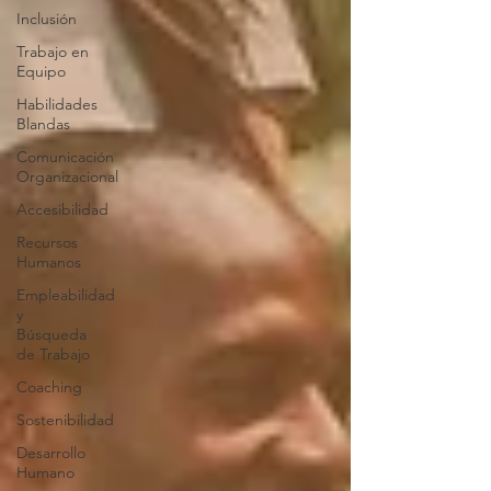
Inclusión
Trabajo en
Equipo
Habilidades
Blandas
Comunicación
Organizacional
Accesibilidad
Recursos
Humanos
Empleabilidad
y
Búsqueda
de Trabajo
Coaching
Sostenibilidad
Desarrollo
Humano