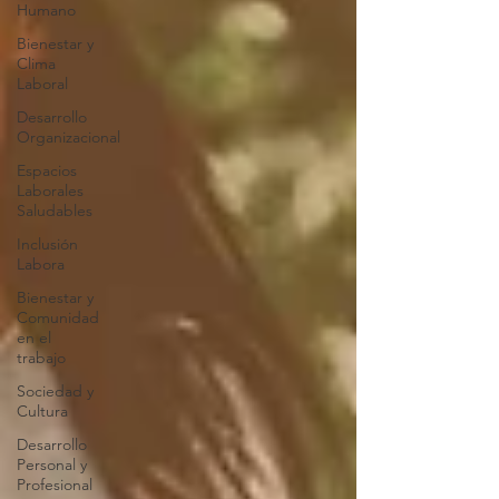
Humano
Bienestar y
Clima
Laboral
Desarrollo
Organizacional
Espacios
Laborales
Saludables
Inclusión
Labora
Bienestar y
Comunidad
en el
trabajo
Sociedad y
Cultura
Desarrollo
Personal y
Profesional