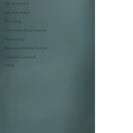
Salud mental
Salud pública
Branding
Estrategia Empresarial
Marketing
Responsabilidad Social
Inclusión Laboral
ONG