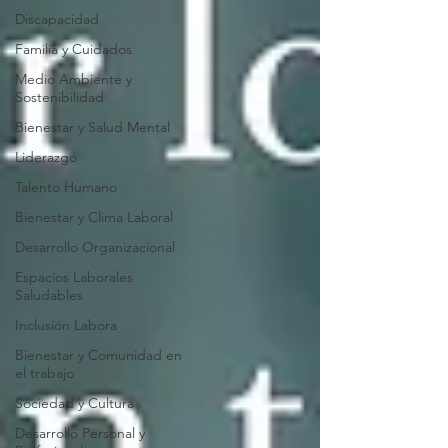
Discapacidad
Familia y Cuidados
Medio Ambiente y
Sostenibilidad
Bienestar y Salud Mental
Liderazgo
Talento Humano
Bienestar y Clima Laboral
Desarrollo Organizacional
Espacios Laborales
Saludables
Inclusión Labora
Bienestar y Comunidad en
el trabajo
Sociedad y Cultura
Desarrollo Personal y