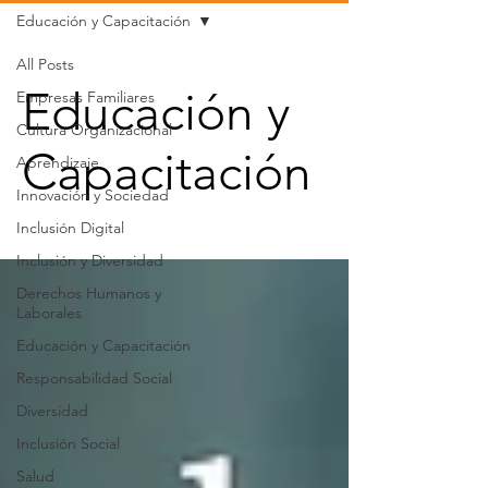
Educación y Capacitación
All Posts
Educación y
Empresas Familiares
Cultura Organizacional
Capacitación
Aprendizaje
Innovación y Sociedad
Inclusión Digital
Inclusión y Diversidad
Derechos Humanos y
Laborales
Educación y Capacitación
Responsabilidad Social
Diversidad
Inclusión Social
Salud