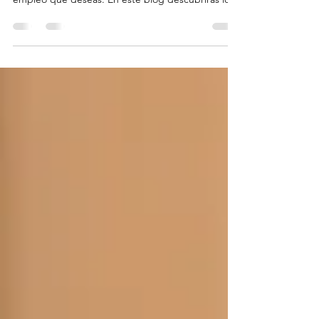
presentación y puede abrirte las puertas al
empleo que deseas. En este blog descubrirás los
errores más comunes al redactarlo, como no
personalizarlo para cada vacante, dar datos de
contacto incorrectos, extenderlo demasiado o
abusar de la inteligencia artificial sin revisar.
Aprende a captar la atención del reclutador
desde los primeros segundo A través de ejemplos
y recomendaciones claras, se explica cómo captar
la atención en los