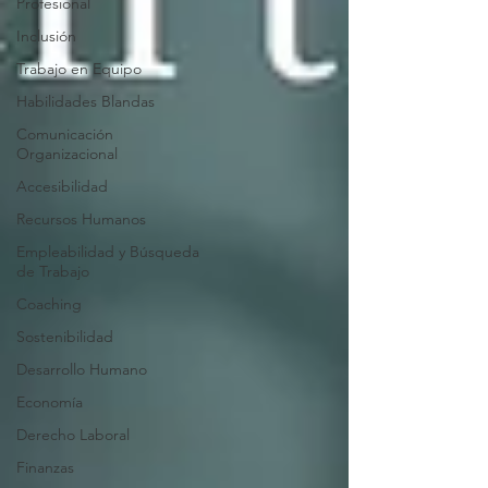
Profesional
Inclusión
Trabajo en Equipo
Habilidades Blandas
Comunicación
Organizacional
Accesibilidad
Recursos Humanos
Empleabilidad y Búsqueda
de Trabajo
Coaching
Sostenibilidad
Desarrollo Humano
Economía
Derecho Laboral
Finanzas